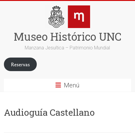
Saltar
al
contenido
Museo Histórico UNC
Manzana Jesuítica – Patrimonio Mundial
Reservas
Menú
Audioguía Castellano