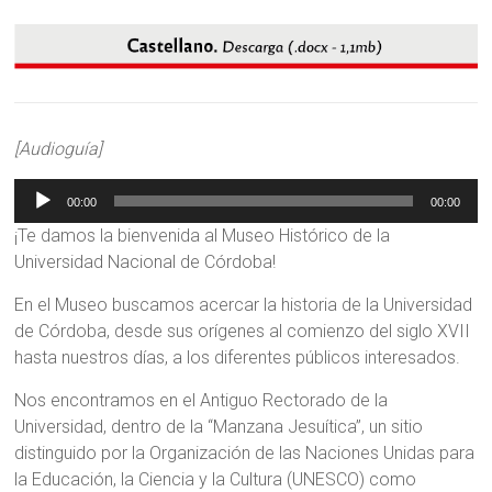
[Audioguía]
Reproductor
00:00
00:00
de
audio
¡Te damos la bienvenida al Museo Histórico de la
Universidad Nacional de Córdoba!
En el Museo buscamos acercar la historia de la Universidad
de Córdoba, desde sus orígenes al comienzo del siglo XVII
hasta nuestros días, a los diferentes públicos interesados.
Nos encontramos en el Antiguo Rectorado de la
Universidad, dentro de la “Manzana Jesuítica”, un sitio
distinguido por la Organización de las Naciones Unidas para
la Educación, la Ciencia y la Cultura (UNESCO) como