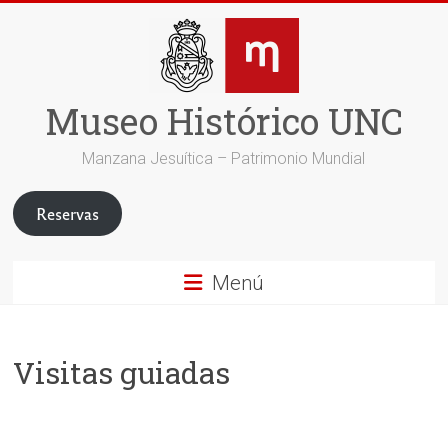
Saltar
al
contenido
Museo Histórico UNC
Manzana Jesuítica – Patrimonio Mundial
Reservas
Menú
Visitas guiadas