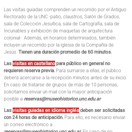
Las visitas guiadas comprenden un recorrido por el Antiguo
Rectorado de la UNC -patio, claustros, Salón de Grados,
sala de Colección Jesuítica, sala de Cartografía, sala de
Incunables y exhibición de maquetas de arquitectura
colonial-. Además, en horarios determinados, también
incluyen un recorrido por la iglesia de la Compañía de
Jesús.
Tienen una duración promedio de 60 minutos.
Las
visitas en castellano
para público en general no
requieren reserva previa.
Para sumarse a ellas, el público
deberá acercarse a la recepción minutos antes de su inicio.
En caso de tratarse de grupos de más de 10 personas,
solicitamos enviar un mail con la mayor anticipación
posible a
reservas@museohistorico.unc.edu.ar
Las
visitas guiadas en idioma inglés
deben ser solicitadas
con 24 horas de anticipación.
Para ello, es necesario enviar
un correo electrónico a
reservas@museohistorico.unc.edu.ar
. En caso de no