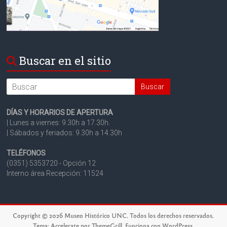
Buscar en el sitio
Search
DÍAS Y HORARIOS DE APERTURA
| Lunes a viernes: 9.30h a 17.30h.
| Sábados y feriados: 9.30h a 14.30h
TELÉFONOS
(0351) 5353720 - Opción 12
Interno área Recepción: 11524
Copyright © 2026
Museo Histórico UNC
. Todos los derechos reservados.
Tema:
Accelerate
por ThemeGrill. Funciona con
WordPress
.