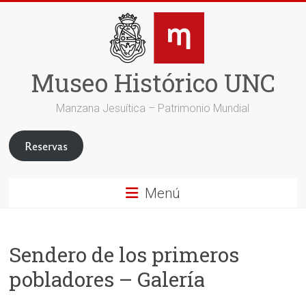
Saltar
al
contenido
Museo Histórico UNC
Manzana Jesuítica – Patrimonio Mundial
Reservas
Menú
Sendero de los primeros
pobladores – Galería