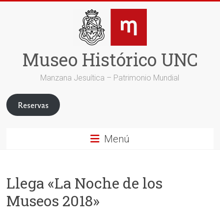
Saltar
al
contenido
Museo Histórico UNC
Manzana Jesuítica – Patrimonio Mundial
Reservas
Menú
Llega «La Noche de los
Museos 2018»