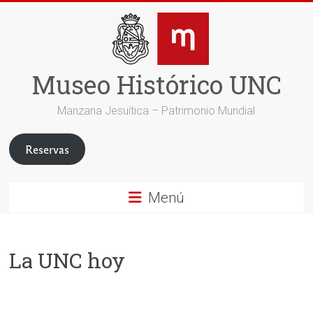
Saltar
al
contenido
Museo Histórico UNC
Manzana Jesuítica – Patrimonio Mundial
Reservas
Menú
La UNC hoy