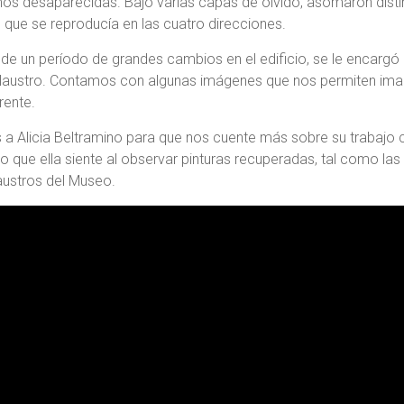
os desaparecidas. Bajo varias capas de olvido, asomaron disti
 que se reproducía en las cuatro direcciones.
 de un período de grandes cambios en el edificio, se le encarg
claustro. Contamos con algunas imágenes que nos permiten ima
rente.
 a Alicia Beltramino para que nos cuente más sobre su trabajo
lo que ella siente al observar pinturas recuperadas, tal como 
austros del Museo.