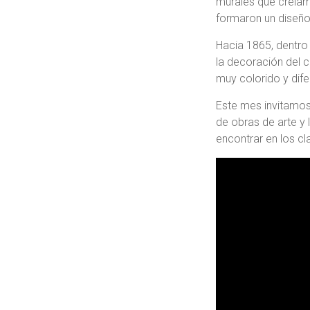
murales que creíam
formaron un diseño
Hacia 1865, dentro
la decoración del 
muy colorido y dife
Este mes invitamos
de obras de arte y 
encontrar en los cl