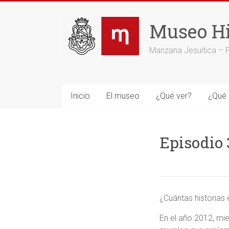
Saltar
al
Museo Hi
contenido
Manzana Jesuítica – 
Inicio
El museo
¿Qué ver?
¿Qué 
Episodio 
¿Cuántas historias
En el año 2012, mie