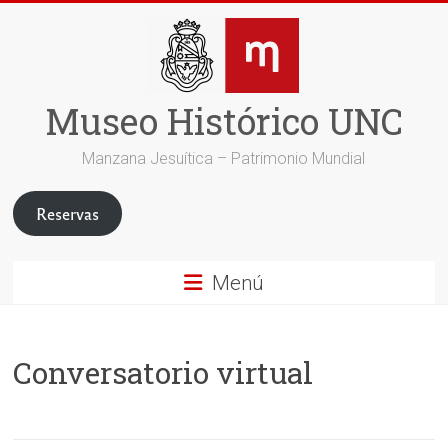
Saltar
al
contenido
Museo Histórico UNC
Manzana Jesuítica – Patrimonio Mundial
Reservas
Menú
Conversatorio virtual