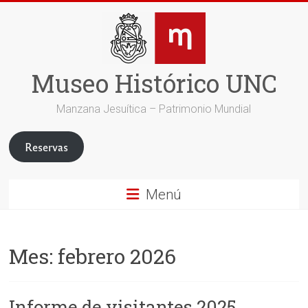
Saltar
al
contenido
Museo Histórico UNC
Manzana Jesuítica – Patrimonio Mundial
Reservas
Menú
Mes:
febrero 2026
Informe de visitantes 2025