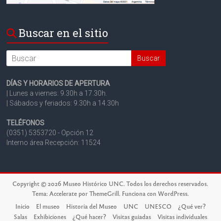
Buscar en el sitio
Search
DÍAS Y HORARIOS DE APERTURA
| Lunes a viernes: 9.30h a 17.30h.
| Sábados y feriados: 9.30h a 14.30h
TELÉFONOS
(0351) 5353720 - Opción 12
Interno área Recepción: 11524
Copyright © 2026
Museo Histórico UNC
. Todos los derechos reservados.
Tema:
Accelerate
por ThemeGrill. Funciona con
WordPress
.
Inicio
El museo
Historia del Museo
UNC
UNESCO
¿Qué ver?
Salas
Exhibiciones
¿Qué hacer?
Visitas guiadas
Visitas individuales