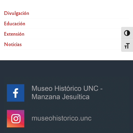
Divulgación
Educación
Extensión
Alter
Noticias
Alter